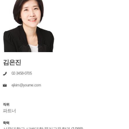
김은진
02-3458-0705
ejkim@youme.com
직위
파트너
학력