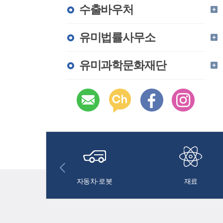
수출바우처
유미법률사무소
유미과학문화재단
도체
자동차·로봇
재료