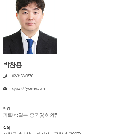
박찬용
02-3458-0776
cypark@youme.com
직위
파트너
;
일본, 중국 및 해외팀
학력