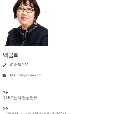
백금희
02-3458-0100
baik3381@youme.com
직위
R&BD센터 컨설턴트
학력