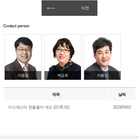
이전
Contact person
이원일
백금희
이봉진
제목
날짜
지식재산의 현물출자 개요 (23.05.02)
2023/05/02